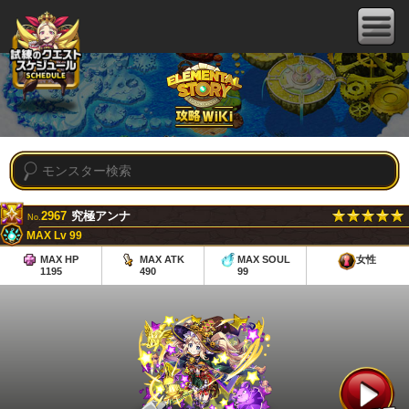
2967
究極アンナ
No.
MAX Lv 99
MAX HP
MAX ATK
MAX SOUL
女性
1195
490
99