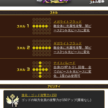
メガライトフラッド
敵全体に光属性攻撃、闇ピ
ース2つを光ピースに変化
ギガライトフラッド
敵全体に光属性攻撃、闇ピ
ース3つを光ピースに変化
ナイトパレード
自身のHPを少し回復、全
てのピースを光ピースに変
化、1度のみ使用可
進化：ゴッド攻撃力+150
ゴッドの味方全員の攻撃力が150アップ(重複なし)