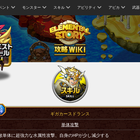
ベント
モンスター
スキル
アビリティ
アビカ
武器
ギガカースドランス
単体攻撃
敵単体に超強力な水属性攻撃、自身のHPが少し減少する