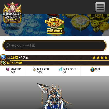
1242
ペラム
No.
MAX Lv 90
MAX HP
MAX ATK
MAX SOUL
男性
443
343
99