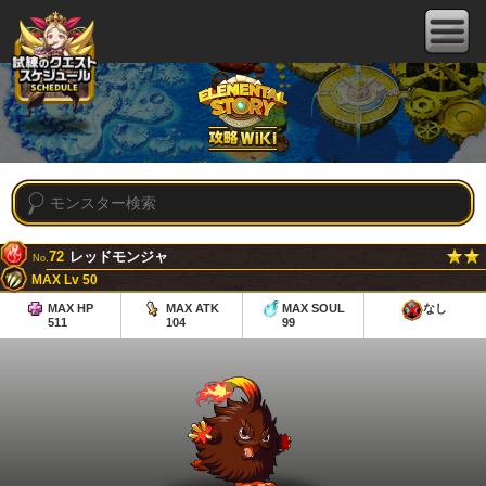
72
レッドモンジャ
No.
MAX Lv 50
MAX HP
MAX ATK
MAX SOUL
なし
511
104
99