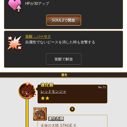
HPが30アップ
SOUL2で開放
覚醒：バーサク
自属性でないピースを消した時も攻撃する
覚醒で解放
No.71
レッドモンジャ
火炎の大陸 STAGE 4