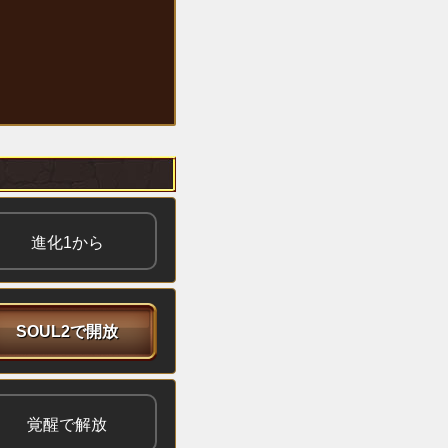
進化1から
SOUL2で開放
覚醒で解放