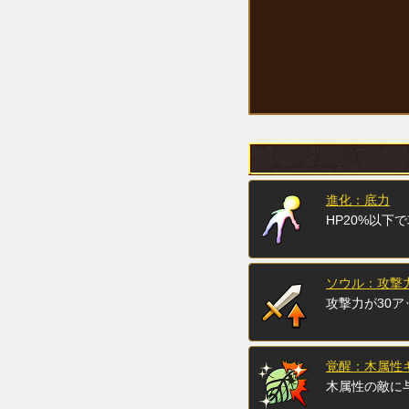
進化：底力
HP20%以下
ソウル：攻撃力
攻撃力が30ア
覚醒：木属性キ
木属性の敵に