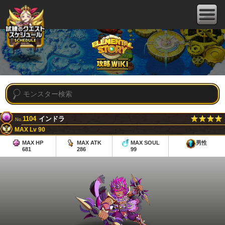
1104
インドラ
No.
MAX Lv 90
MAX HP
MAX ATK
MAX SOUL
男性
681
286
99