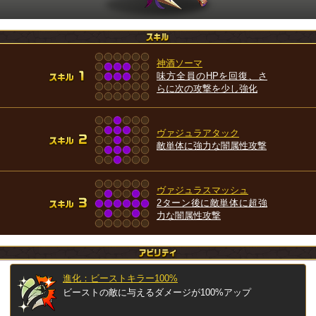
神酒ソーマ
味方全員のHPを回復、さ
らに次の攻撃を少し強化
ヴァジュラアタック
敵単体に強力な闇属性攻撃
ヴァジュラスマッシュ
2ターン後に敵単体に超強
力な闇属性攻撃
進化：ビーストキラー100%
ビーストの敵に与えるダメージが100%アップ