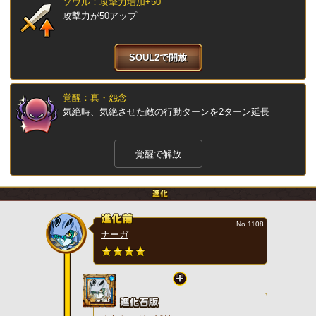
ソウル：攻撃力増加+50
攻撃力が50アップ
SOUL2で開放
覚醒：真・怨念
気絶時、気絶させた敵の行動ターンを2ターン延長
覚醒で解放
No.1108
ナーガ