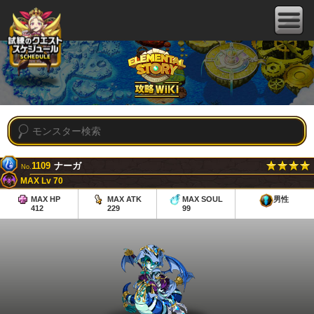
1109
ナーガ
No.
MAX Lv 70
MAX HP
MAX ATK
MAX SOUL
男性
412
229
99