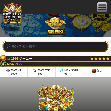
1164
ジーニー
No.
MAX Lv 99
MAX HP
MAX ATK
MAX SOUL
なし
1009
397
99