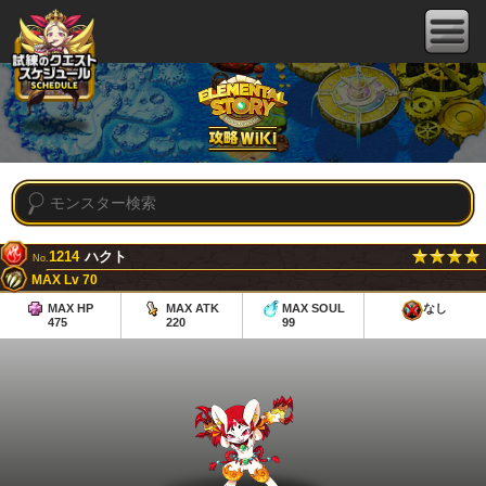
1214
ハクト
No.
MAX Lv 70
MAX HP
MAX ATK
MAX SOUL
なし
475
220
99