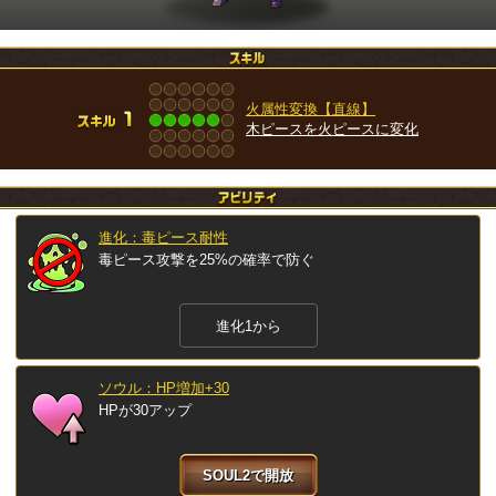
火属性変換【直線】
木ピースを火ピースに変化
進化：毒ピース耐性
毒ピース攻撃を25%の確率で防ぐ
進化1から
ソウル：HP増加+30
HPが30アップ
SOUL2で開放