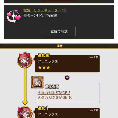
覚醒：リジェネレーター7%
毎ターンHPが7%回復
覚醒で解放
No.136
フェニックス
火炎の大陸 STAGE 5
火炎の大陸 STAGE 10
No.137
フェニックス