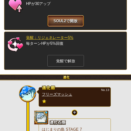
HPが30アップ
SOUL2で開放
覚醒：リジェネレーター5%
毎ターンHPが5%回復
覚醒で解放
No.13
フリーズマッシュ
はじまりの島 STAGE 7