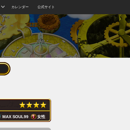
カレンダー
公式サイト
MAX SOUL
99
女性