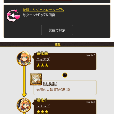
覚醒：リジェネレーター7%
毎ターンHPが7%回復
覚醒で解放
No.145
ウィスプ
光明の大陸 STAGE 10
No.146
ウィスプ