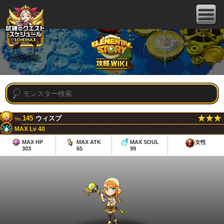
145
ウィスプ
No.
MAX Lv 40
MAX HP
MAX ATK
MAX SOUL
女性
303
65
99