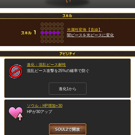
光属性変換【直線】
闇ピースを光ピースに変化
進化：混乱ピース耐性
混乱ピース攻撃を25%の確率で防ぐ
進化1から
ソウル：HP増加+30
HPが30アップ
SOUL2で開放