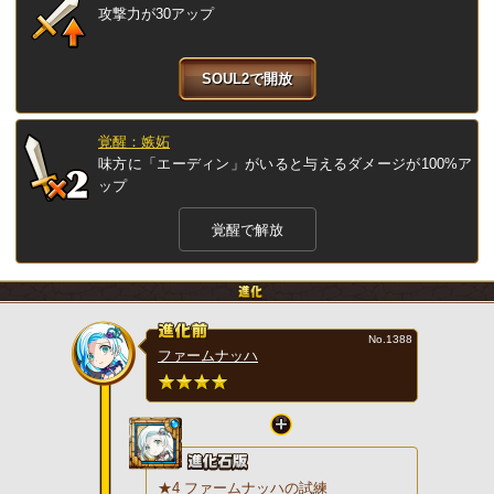
攻撃力が30アップ
SOUL2で開放
覚醒：嫉妬
味方に「エーディン」がいると与えるダメージが100%ア
ップ
覚醒で解放
No.1388
ファームナッハ
★4 ファームナッハの試練