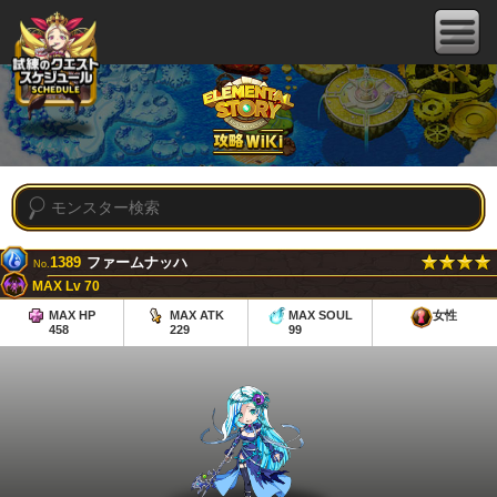
1389
ファームナッハ
No.
MAX Lv 70
MAX HP
MAX ATK
MAX SOUL
女性
458
229
99