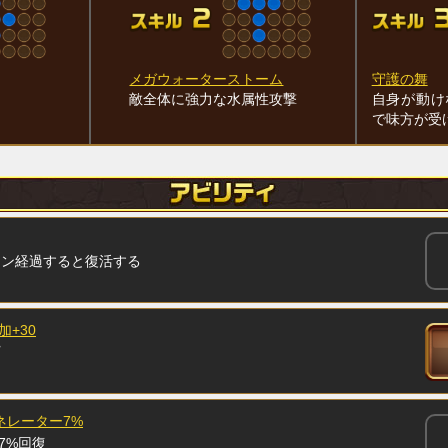
メガウォーターストーム
守護の舞
敵全体に強力な水属性攻撃
自身が動け
で味方が受
ーン経過すると復活する
加+30
ネレーター7%
7%回復