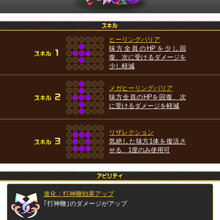
ヒーリングバリア
味方全員のHPを少し回
復、次に受けるダメージを
少し軽減
メガヒーリングバリア
味方全員のHPを回復、次
に受けるダメージを軽減
リザレクション
気絶した味方1体を復活さ
せる、1度のみ使用可
進化：打神鞭効果アップ
｢打神鞭｣のダメージがアップ