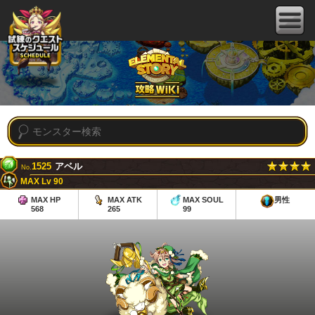
1525
アベル
No.
MAX Lv 90
MAX HP
MAX ATK
MAX SOUL
男性
568
265
99