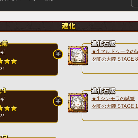
★4 マルドゥークの
ギ
夕闇の大陸 STAGE 8
732
★4 シンモラの試練
ギ
夕闇の大陸 STAGE 1
733