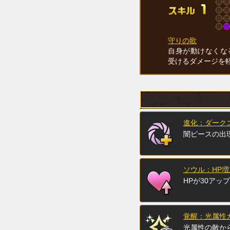
守りの歌
自身が動けなくな
受けるダメージを
進化：ダーク
闇ピースの出
ソウル：HP増
HPが30アップ
覚醒：光属性ガ
光属性の敵か