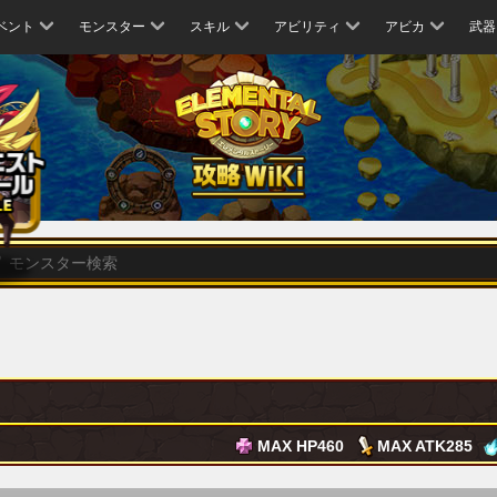
ベント
モンスター
スキル
アビリティ
アビカ
武器
MAX HP
460
MAX ATK
285