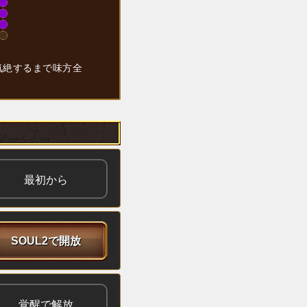
気絶するまで味方全
最初から
SOUL2で開放
覚醒で解放