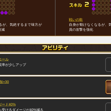
戦いの歌
るが、気絶するまで味方が
自身が動けなくなるが、
軽減
員の攻撃を強化
コール
現率が少しアップ
加+30
ード40%
ら受けるダメージが40%減る