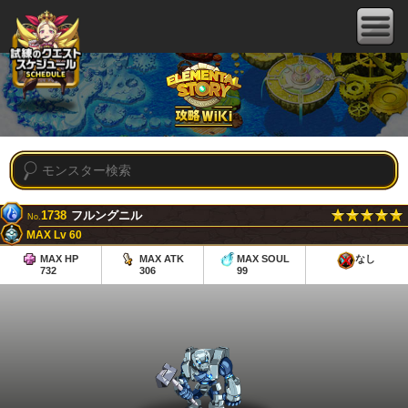
1738
フルングニル
No.
MAX Lv 60
MAX HP
MAX ATK
MAX SOUL
なし
732
306
99