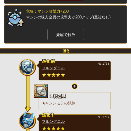
覚醒：マシン攻撃力+200
マシンの味方全員の攻撃力が200アップ(重複なし)
覚醒で解放
No.1738
フルングニル
★4 シンモラの試練
No.1739
フルングニル