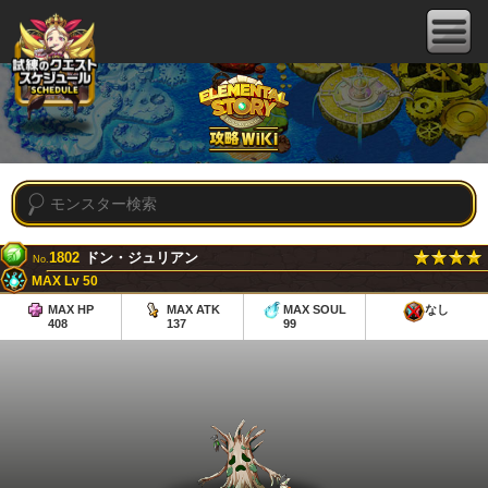
1802
ドン・ジュリアン
No.
MAX Lv 50
MAX HP
MAX ATK
MAX SOUL
なし
408
137
99