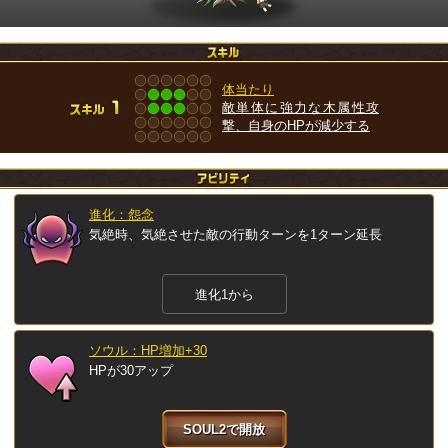
体当たり
敵単体に強力な木属性攻
撃、自身のHPが減少する
進化：怨念
気絶時、気絶させた敵の行動ターンを1ターン延長
進化1から
ソウル：HP増加+30
HPが30アップ
SOUL2で開放