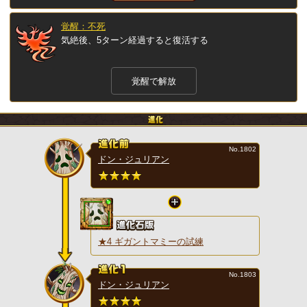
覚醒：不死
気絶後、5ターン経過すると復活する
覚醒で解放
No.1802
ドン・ジュリアン
★4 ギガントマミーの試練
No.1803
ドン・ジュリアン