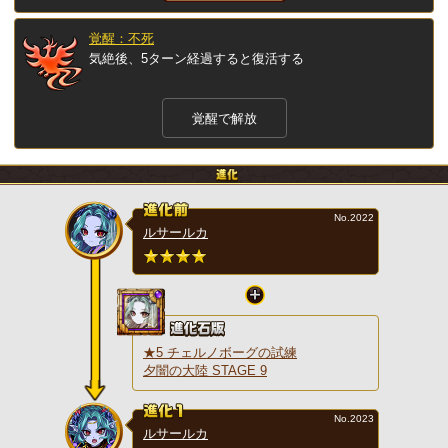
覚醒：不死
気絶後、5ターン経過すると復活する
覚醒で解放
No.2022
ルサールカ
★5 チェルノボーグの試練
夕闇の大陸 STAGE 9
No.2023
ルサールカ