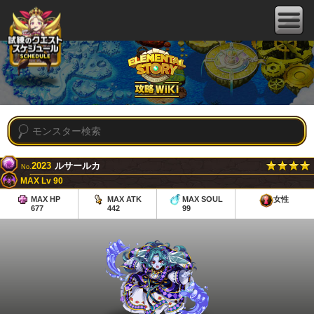
2023
ルサールカ
No.
MAX Lv 90
MAX HP
MAX ATK
MAX SOUL
女性
677
442
99