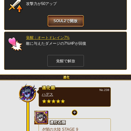
攻撃力が50アップ
SOUL2で開放
覚醒：オートドレイン7%
敵に与えたダメージの7%HPが回復
覚醒で解放
No.238
ハデス
夕闇の大陸 STAGE 9