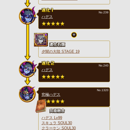
No.239
ハデス
夕闇の大陸 STAGE 19
No.240
ハデス
No.1320
究極ハデス
ハデス Lv99
スキュラ SOUL30
クラーケン SOUL30