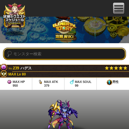
239
ハデス
No.
MAX Lv 80
MAX HP
MAX ATK
MAX SOUL
男性
950
379
99