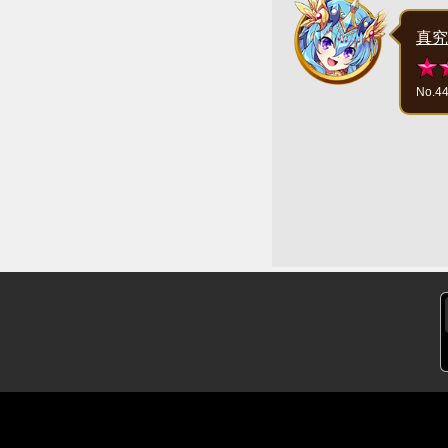
真究
No.4