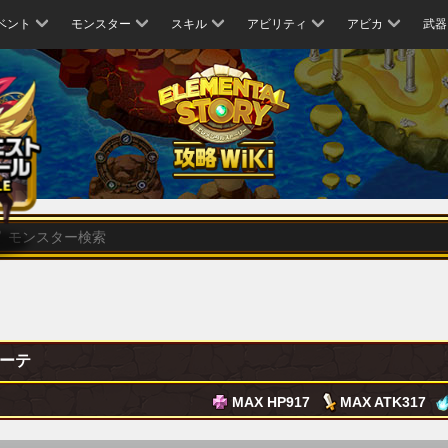
ベント
モンスター
スキル
アビリティ
アビカ
武器
ーテ
MAX HP
917
MAX ATK
317