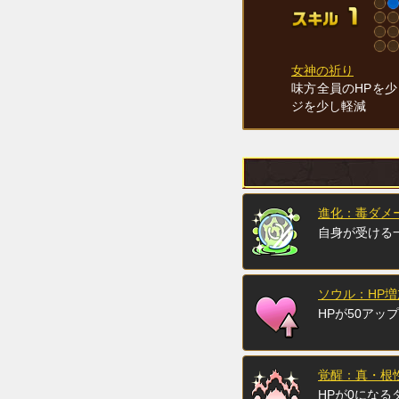
女神の祈り
味方全員のHPを
ジを少し軽減
進化：毒ダメ
自身が受ける
ソウル：HP増
HPが50アップ
覚醒：真・根
HPが0になる