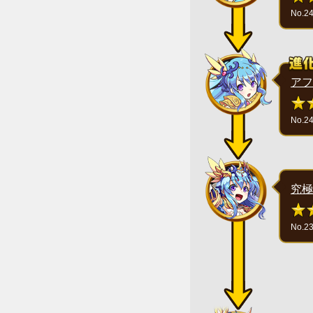
No.2
アフ
No.2
究極
No.2