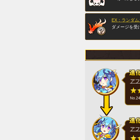
EX：ランダ
ダメージを受
アフ
No.2
アフ