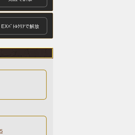
EXﾊﾞﾄﾙｸﾘｱで解放
5