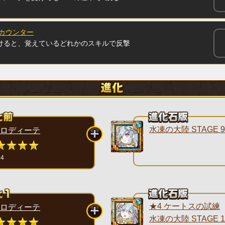
ムカウンター
けると、覚えているどれかのスキルで反撃
水凍の大陸 STAGE 9
ロディーテ
44
★4 ケートスの試練
ロディーテ
水凍の大陸 STAGE 1