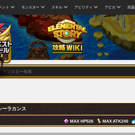
ベント
モンスター
スキル
アビリティ
アビカ
武器
シーラカンス
MAX HP
526
MAX ATK
240