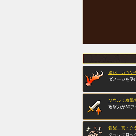
進化：カウン
ダメージを受
ソウル：攻撃力
攻撃力が30ア
覚醒：真・ク
クラックロッ