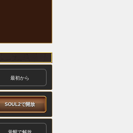
最初から
SOUL2で開放
覚醒で解放