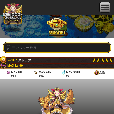
267
ストラス
No.
MAX Lv 99
MAX HP
MAX ATK
MAX SOUL
女性
958
361
99