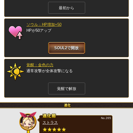
最初から
ソウル：HP増加+50
HPが50アップ
SOUL2で開放
覚醒：金色の力
通常攻撃が全体攻撃になる
覚醒で解放
No.265
ストラス