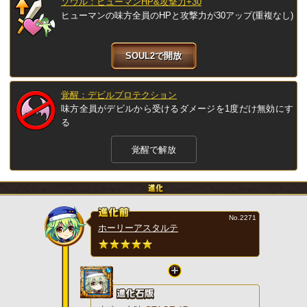
ソウル：ヒューマンHP&攻撃力+30
ヒューマンの味方全員のHPと攻撃力が30アップ(重複なし)
SOUL2で開放
覚醒：デビルプロテクション
味方全員がデビルから受けるダメージを1度だけ無効にす
る
覚醒で解放
No.2271
ホーリーアスタルテ