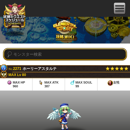
2271
ホーリーアスタルテ
No.
MAX Lv 80
MAX HP
MAX ATK
MAX SOUL
女性
960
387
99