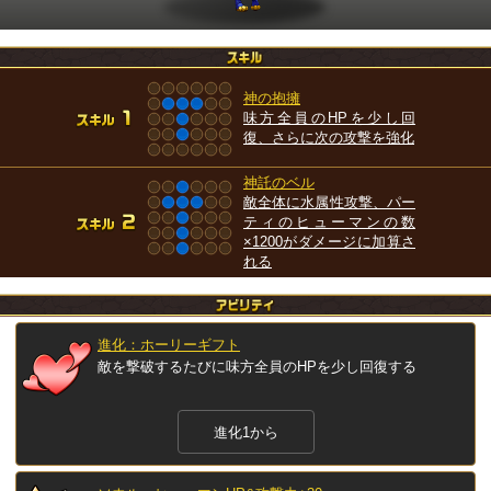
神の抱擁
味方全員のHPを少し回
復、さらに次の攻撃を強化
神託のベル
敵全体に水属性攻撃、パー
ティのヒューマンの数
×1200がダメージに加算さ
れる
進化：ホーリーギフト
敵を撃破するたびに味方全員のHPを少し回復する
進化1から