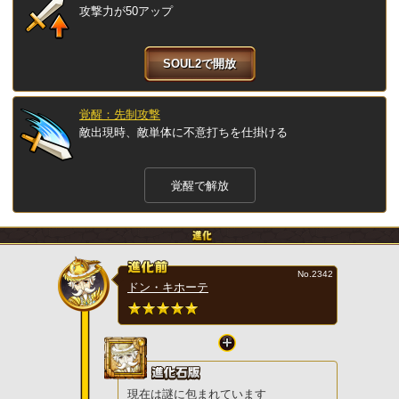
攻撃力が50アップ
SOUL2で開放
覚醒：先制攻撃
敵出現時、敵単体に不意打ちを仕掛ける
覚醒で解放
No.2342
ドン・キホーテ
現在は謎に包まれています