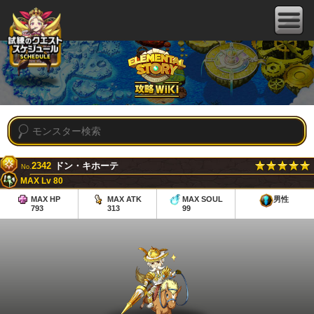
2342
ドン・キホーテ
No.
MAX Lv 80
MAX HP
MAX ATK
MAX SOUL
男性
793
313
99