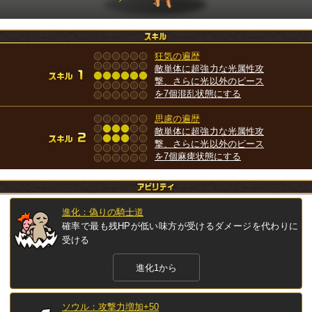
狂気の遍歴
敵単体に超強力な光属性攻
撃、さらに光以外のピース
を7個混乱状態にする
思慮の遍歴
敵単体に超強力な光属性攻
撃、さらに光以外のピース
を7個麻痺状態にする
進化：偽りの騎士道
確率で最も残HPが低い味方が受けるダメージを代わりに
受ける
進化1から
ソウル：攻撃力増加+50