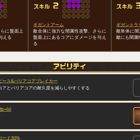
ギガントアーム
ギガントラ
さらに盤面上
敵全体に強力な闇属性攻撃、さらに
敵単体に闇
与える
盤面上にあるコアにダメージを与え
敵にも闇属
る
ピース&バリアコアブレイカー
コアとバリアコアの耐久度を減らしやすくする
加+50
ード30%