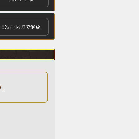
EXﾊﾞﾄﾙｸﾘｱで解放
6