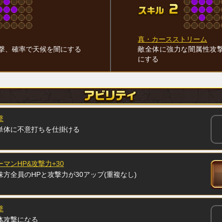
真・カースストリーム
撃、確率で天候を闇にする
敵全体に強力な闇属性攻
にする
撃
単体に不意打ちを仕掛ける
マンHP&攻撃力+30
方全員のHPと攻撃力が30アップ(重複なし)
撃
体攻撃になる