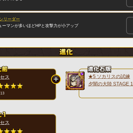
マンリーダー
ューマンが多いほどHPと攻撃力が小アップ
★5 ソカリスの試練
セス
夕闇の大陸 STAGE 1
613
セス