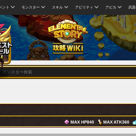
ベント
モンスター
スキル
アビリティ
アビカ
武器
MAX HP
840
MAX ATK
360