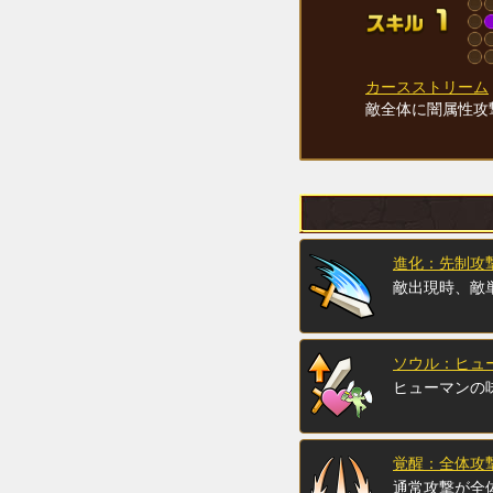
カースストリーム
敵全体に闇属性攻
進化：先制攻
敵出現時、敵
ソウル：ヒュー
ヒューマンの味
覚醒：全体攻
通常攻撃が全