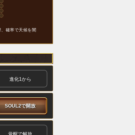
撃、確率で天候を闇
進化1から
SOUL2で開放
覚醒で解放