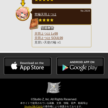
No.2928
究極天羽よつは
天羽よつは Lv99
天羽よつは SOUL99
見習い天使の輪 x1
©Studio Z, Inc. All Rights Reserved.
本サイトで使用されている画像、文章、情報、音声、動画等は
StudioZ株式会社
の著作権により保護されております。