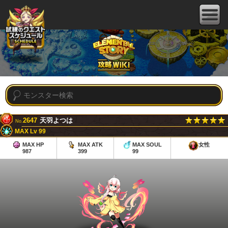
2647
天羽よつは
No.
MAX Lv 99
MAX HP
MAX ATK
MAX SOUL
女性
987
399
99