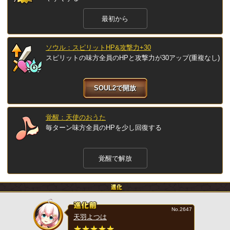
最初から
ソウル：スピリットHP&攻撃力+30
スピリットの味方全員のHPと攻撃力が30アップ(重複なし)
SOUL2で開放
覚醒：天使のおうた
毎ターン味方全員のHPを少し回復する
覚醒で解放
No.2647
天羽よつは