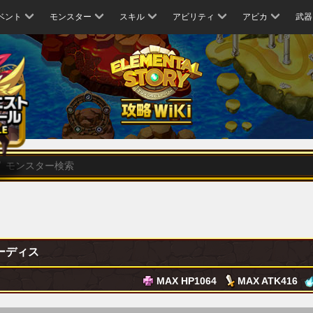
ベント
モンスター
スキル
アビリティ
アビカ
武器
ーディス
MAX HP
1064
MAX ATK
416