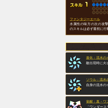
ファンタジーエール
水属性の味方の次の攻
のスキルは必ず最初に行
進化：流水の
敵出現時に火
ソウル：流水
自身の流水の
覚醒：真・ワ
「ワンダース