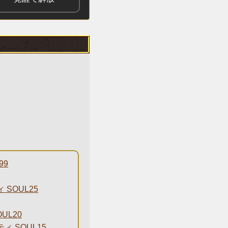
99
SOUL25
UL20
 SOUL15