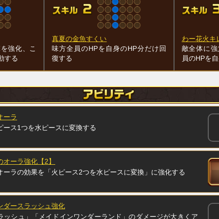
真夏の金魚すくい
わー花火キ
撃を強化、こ
味方全員のHPを自身のHP分だけ回
敵全体に強
動する
復する
員のHPを
オーラ
ピース1つを水ピースに変換する
のオーラ強化【2】
オーラの効果を「火ピース2つを水ピースに変換」に強化する
ンダースラッシュ強化
ラッシュ」「メイドインワンダーランド」のダメージが大きくア