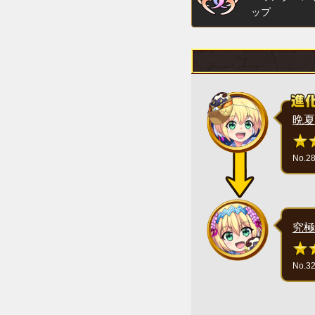
ップ
晩夏
No.2
究極
No.3