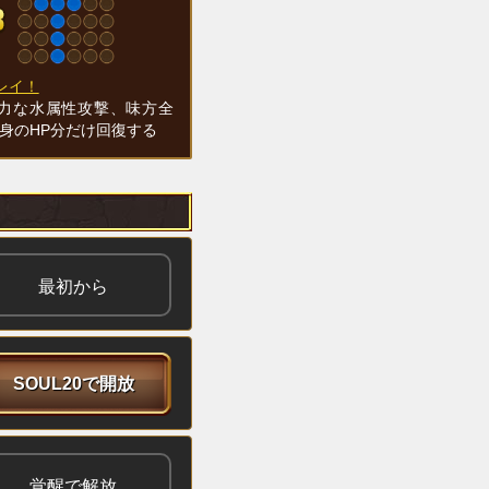
レイ！
力な水属性攻撃、味方全
自身のHP分だけ回復する
最初から
SOUL20で開放
覚醒で解放