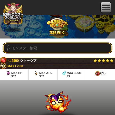
2990
クトゥグア
No.
MAX Lv 80
MAX HP
MAX ATK
MAX SOUL
なし
967
382
99