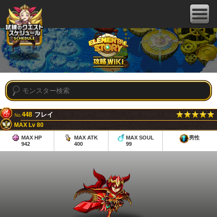
448
フレイ
No.
MAX Lv 80
MAX HP
MAX ATK
MAX SOUL
男性
942
400
99