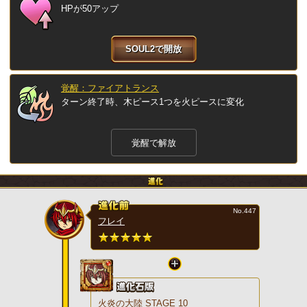
HPが50アップ
SOUL2で開放
覚醒：ファイアトランス
ターン終了時、木ピース1つを火ピースに変化
覚醒で解放
No.447
フレイ
火炎の大陸 STAGE 10