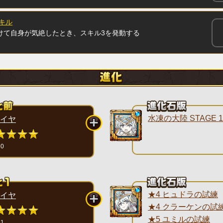
キル
けて自身が気絶したとき、スキル3を発動する
水凍の大陸 STAGE 1
イヤ
50
★4 ヒュドラの試練
イヤ
★4 クラーケンの試
★5 ユミルの試練
51