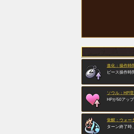
進化：操作時
ピース操作時
ソウル：HP増
HPが50アップ
覚醒：ウォー
ターン終了時