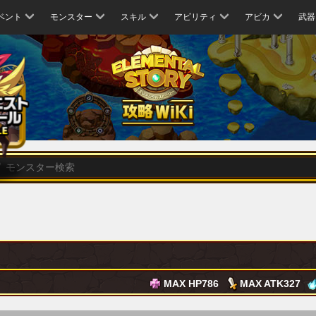
ベント
モンスター
スキル
アビリティ
アビカ
武器
MAX HP
786
MAX ATK
327