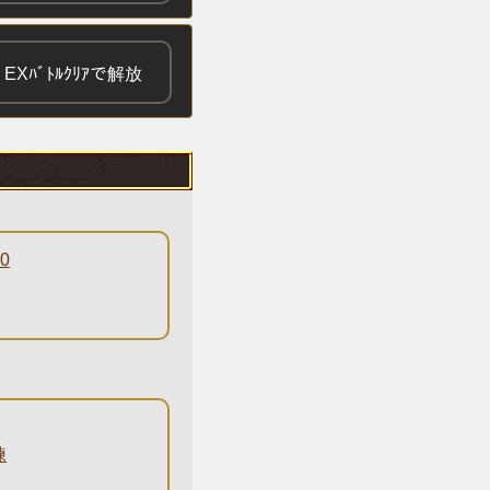
EXﾊﾞﾄﾙｸﾘｱで解放
0
練