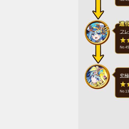
フレ
No.4
究極
No.1