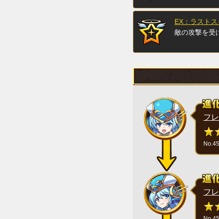
EX：ラストス
敵の攻撃を受
フレ
No.4
フレ
No.4