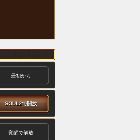
最初から
SOUL2で開放
覚醒で解放