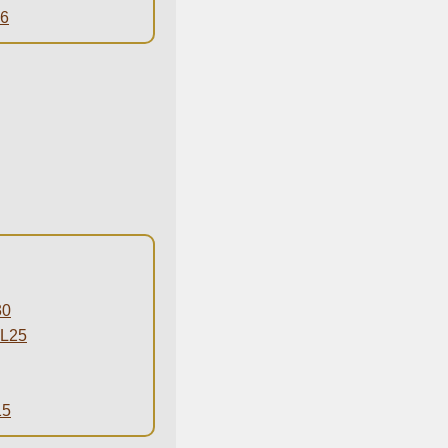
6
0
L25
5