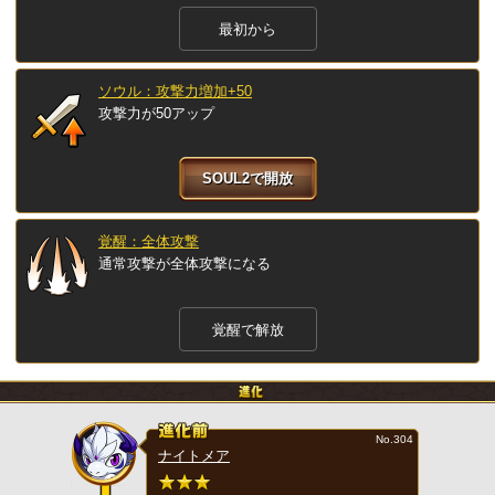
最初から
ソウル：攻撃力増加+50
攻撃力が50アップ
SOUL2で開放
覚醒：全体攻撃
通常攻撃が全体攻撃になる
覚醒で解放
No.304
ナイトメア