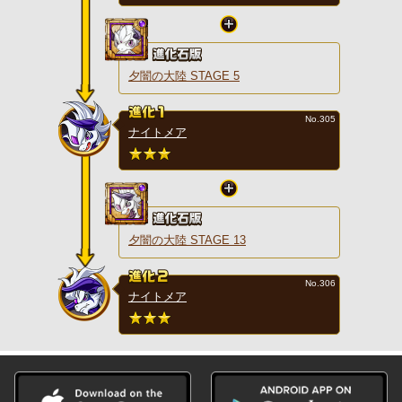
夕闇の大陸 STAGE 5
No.305
ナイトメア
夕闇の大陸 STAGE 13
No.306
ナイトメア