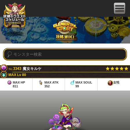
3343
魔女キルケ
No.
MAX Lv 80
MAX HP
MAX ATK
MAX SOUL
女性
811
352
99