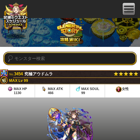
3454
究極アウドムラ
No.
MAX Lv 99
MAX HP
MAX ATK
MAX SOUL
女性
1130
466
99