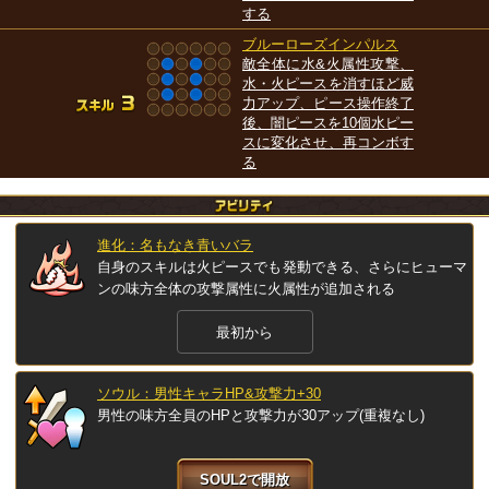
する
ブルーローズインパルス
敵全体に水&火属性攻撃、
水・火ピースを消すほど威
力アップ、ピース操作終了
後、闇ピースを10個水ピー
スに変化させ、再コンボす
る
進化：名もなき青いバラ
自身のスキルは火ピースでも発動できる、さらにヒューマ
ンの味方全体の攻撃属性に火属性が追加される
最初から
ソウル：男性キャラHP&攻撃力+30
男性の味方全員のHPと攻撃力が30アップ(重複なし)
SOUL2で開放