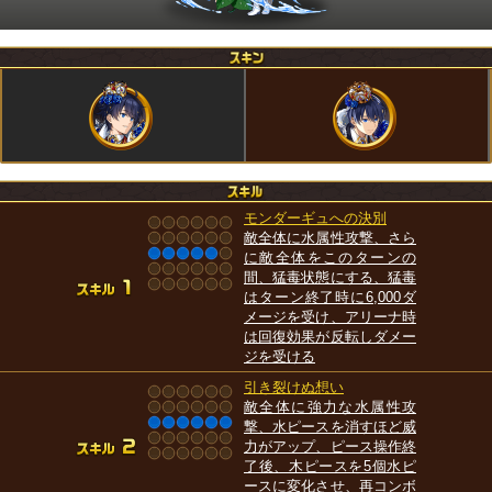
モンダーギュへの決別
敵全体に水属性攻撃、さら
に敵全体をこのターンの
間、猛毒状態にする、猛毒
はターン終了時に6,000ダ
メージを受け、アリーナ時
は回復効果が反転しダメー
ジを受ける
引き裂けぬ想い
敵全体に強力な水属性攻
撃、水ピースを消すほど威
力がアップ、ピース操作終
了後、木ピースを5個水ピ
ースに変化させ、再コンボ