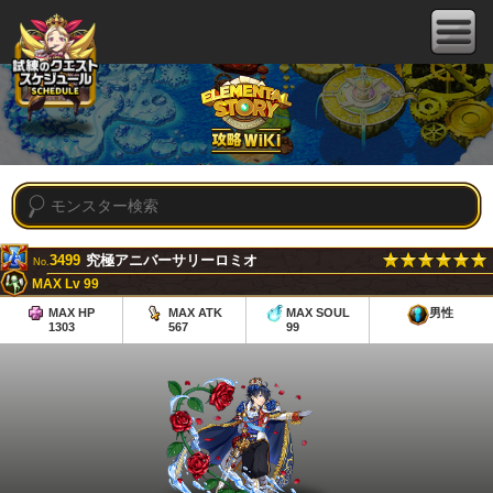
3499
究極アニバーサリーロミオ
No.
MAX Lv 99
MAX HP
MAX ATK
MAX SOUL
男性
1303
567
99