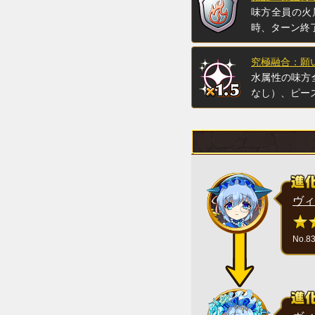
味方全員の火
時、ターン終
究極融合：願
水属性の味方
なし）、ピー
ヴィ
No.8