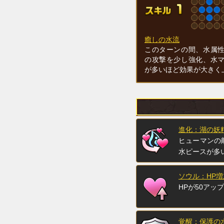
癒しの水流
このターンの間、水属
の攻撃を少し強化、水
が多いほど効果が大きく
進化：湖の妖
ヒューマンの
水ピースが多
ソウル：HP増
HPが50アップ
覚醒：保護の