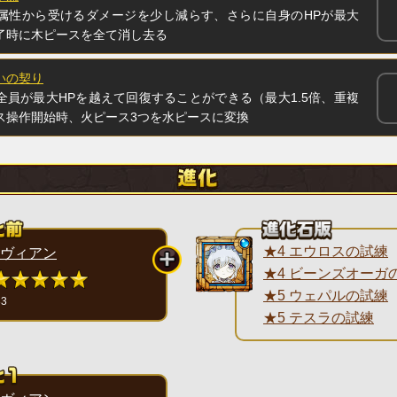
属性から受けるダメージを少し減らす、さらに自身のHPが最大
了時に木ピースを全て消し去る
いの契り
全員が最大HPを越えて回復することができる（最大1.5倍、重複
ス操作開始時、火ピース3つを水ピースに変換
★4 エウロスの試練
ヴィアン
★4 ビーンズオーガ
★5 ウェパルの試練
33
★5 テスラの試練