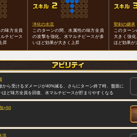
浄化の水流
聖剣の継承
性の味方全員
このターンの間、水属性の味方全員
このターン
マルチピース
の攻撃を強化、水マルチピースが多
大きく強化
上昇
いほど効果が大きく上昇
ほど効果が
精
敵から受けるダメージが40%減る、さらにターン終了時、盤面に
いほど味方全員を回復、水マルチピースが貯まりやすくなる
加+50
水流