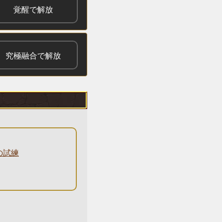
覚醒で解放
究極融合で解放
の試練