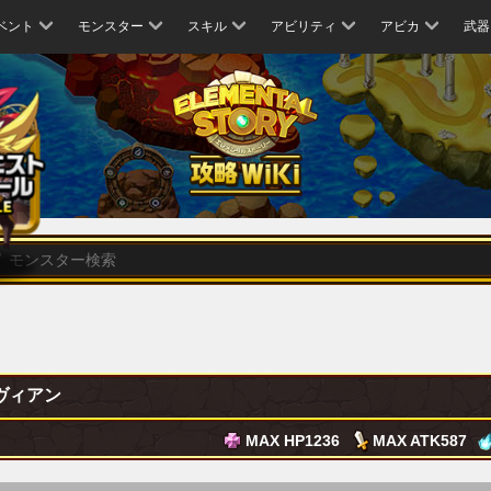
ベント
モンスター
スキル
アビリティ
アビカ
武器
ヴィアン
MAX HP
1236
MAX ATK
587