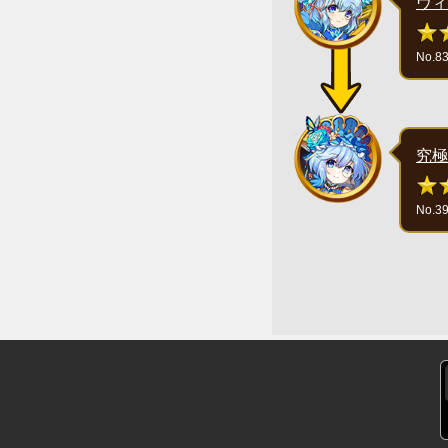
ヴィ
No.8
究極
No.3