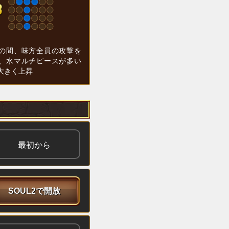
の間、味方全員の攻撃を
、水マルチピースが多い
大きく上昇
最初から
SOUL2で開放