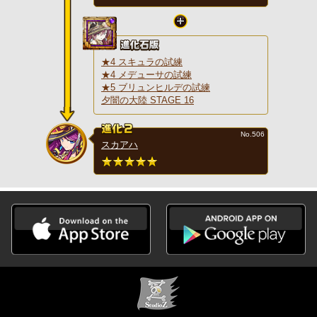
★4 スキュラの試練
★4 メデューサの試練
★5 ブリュンヒルデの試練
夕闇の大陸 STAGE 16
No.506
スカアハ