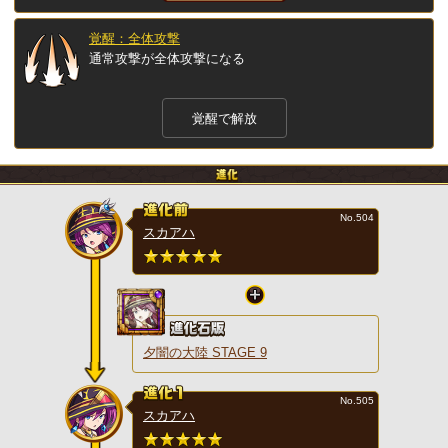
覚醒：全体攻撃
通常攻撃が全体攻撃になる
覚醒で解放
No.504
スカアハ
夕闇の大陸 STAGE 9
No.505
スカアハ