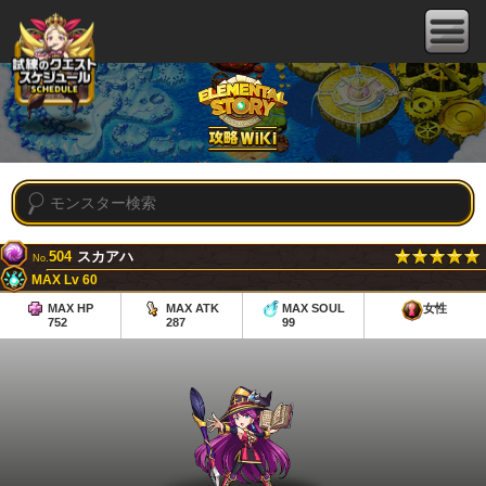
504
スカアハ
No.
MAX Lv 60
MAX HP
MAX ATK
MAX SOUL
女性
752
287
99