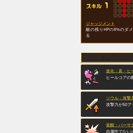
ジャッジメント
敵の残りHPの8%のダ
る
進化：真・ヒ
ヒールコアの
ソウル：攻撃力
攻撃力が50ア
覚醒：バーサ
自属性でない