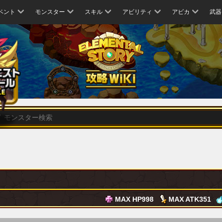
ベント
モンスター
スキル
アビリティ
アビカ
武器
MAX HP
998
MAX ATK
351