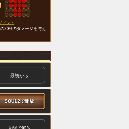
ジメント
Pの30%のダメージを与え
最初から
SOUL2で開放
覚醒で解放