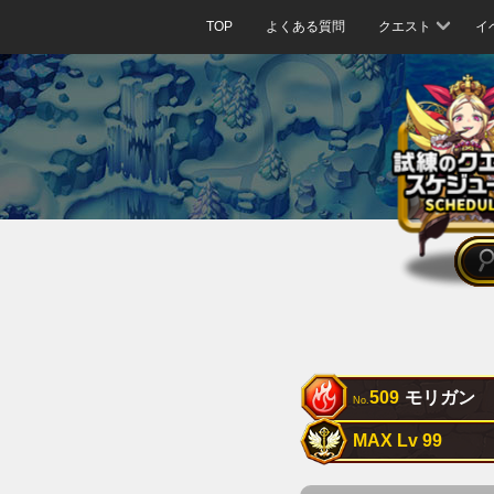
TOP
よくある質問
クエスト
イ
509
モリガン
No.
MAX Lv 99