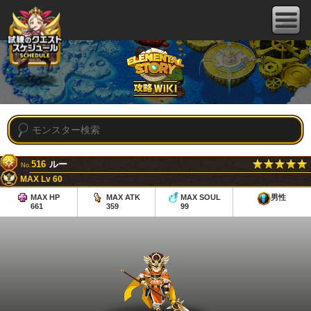
516
ルー
No.
MAX Lv 60
MAX HP
MAX ATK
MAX SOUL
男性
661
359
99