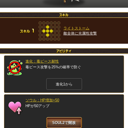
ライトストーム
敵全体に光属性攻撃
進化：毒ピース耐性
毒ピース攻撃を25%の確率で防ぐ
進化1から
ソウル：HP増加+50
HPが50アップ
SOUL2で開放