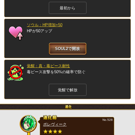
最初から
ソウル：HP増加+50
HPが50アップ
SOUL2で開放
覚醒：真・毒ピース耐性
毒ピース攻撃を50%の確率で防ぐ
覚醒で解放
No.528
ポレヴィーク