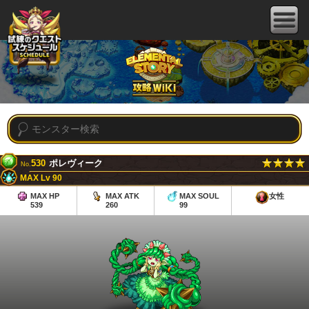
530
ポレヴィーク
No.
MAX Lv 90
MAX HP
MAX ATK
MAX SOUL
女性
539
260
99