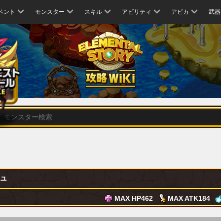
ベント
モンスター
スキル
アビリティ
アビカ
武器
ュ
MAX HP
462
MAX ATK
184