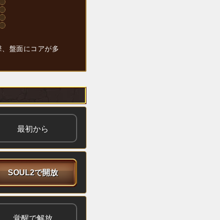
撃、盤面にコアが多
最初から
SOUL2で開放
覚醒で解放