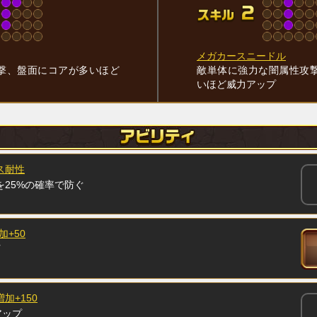
メガカースニードル
撃、盤面にコアが多いほど
敵単体に強力な闇属性攻
いほど威力アップ
ス耐性
を25%の確率で防ぐ
加+50
加+150
アップ