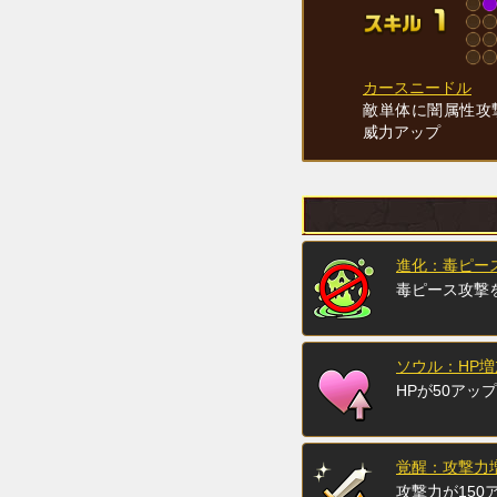
カースニードル
敵単体に闇属性攻
威力アップ
進化：毒ピー
毒ピース攻撃
ソウル：HP増
HPが50アップ
覚醒：攻撃力増
攻撃力が150