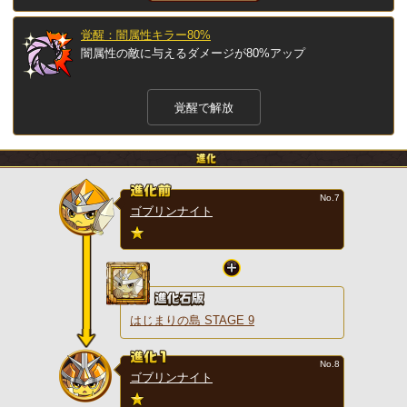
覚醒：闇属性キラー80%
闇属性の敵に与えるダメージが80%アップ
覚醒で解放
No.7
ゴブリンナイト
はじまりの島 STAGE 9
No.8
ゴブリンナイト