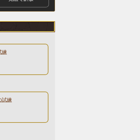
試練
の試練