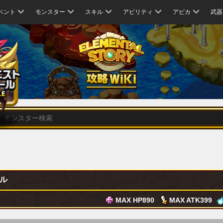
ベント
モンスター
スキル
アビリティ
アビカ
武器
ル
MAX HP
890
MAX ATK
399