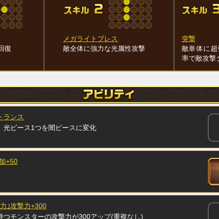
メガライトブレス
突撃
回復
敵全体に強力な光属性攻撃
敵単体に超
率で敵攻撃
トランス
、光ピース1つを闇ピースに変化
加+50
力｣攻撃力+300
持つモンスターの攻撃力が300アップ(重複なし)