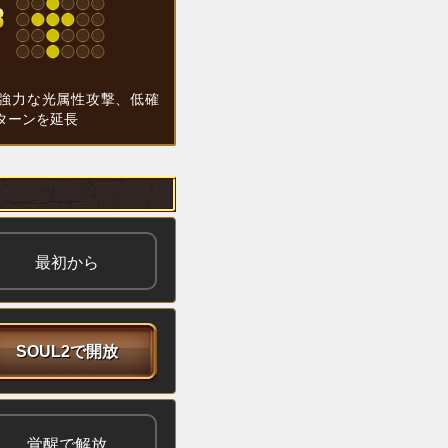
強力な光属性攻撃、低確
ターンを延長
最初から
SOUL2で開放
覚醒で解放