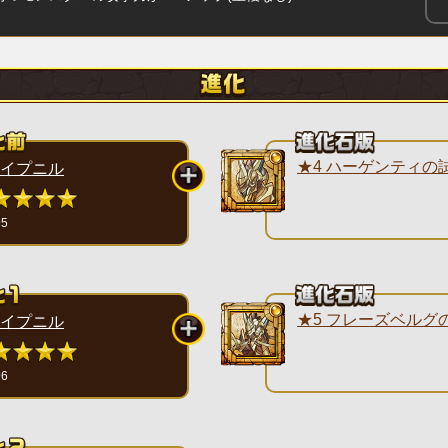
★4 ハーゲンティの
イプニル
95
★5 フレーズベルグ
イプニル
96