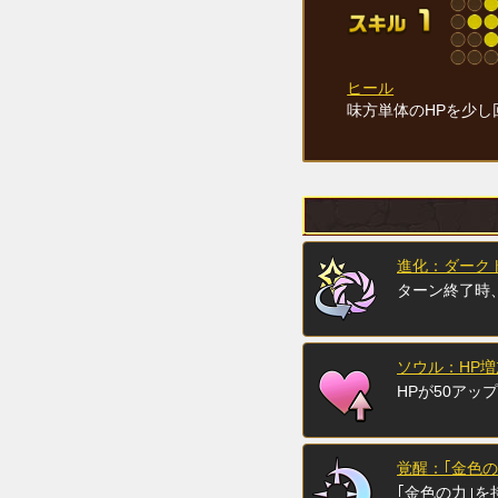
ヒール
味方単体のHPを少し
進化：ダーク
ターン終了時
ソウル：HP増
HPが50アップ
覚醒：｢金色の
｢金色の力｣を