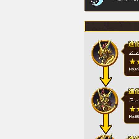
スレ
No.6
スレ
No.6