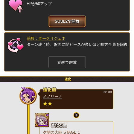
HPが50アップ
SOUL2で開放
覚醒：ダークリジェネ
ターン終了時、盤面に闇ピースが多いほど味方全員を回復
覚醒で解放
No.89
メノリーナ
夕闇の大陸 STAGE 1