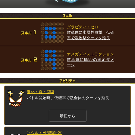
グラビティ・ゼロ
敵単体に水属性攻撃、低確
率で敵攻撃ターンを延長
オメガディストラクション
敵単体に9999の固定ダメ
ージ
進化：真・威嚇
バトル開始時、低確率で敵全体のターンを延長
最初から
ソウル：HP増加+30