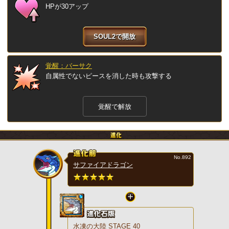
HPが30アップ
SOUL2で開放
覚醒：バーサク
自属性でないピースを消した時も攻撃する
覚醒で解放
No.892
サファイアドラゴン
水凍の大陸 STAGE 40