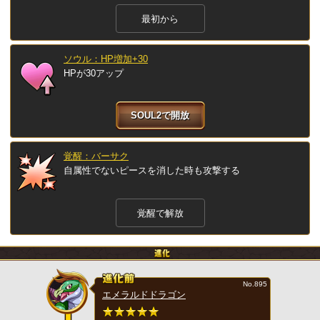
最初から
ソウル：HP増加+30
HPが30アップ
SOUL2で開放
覚醒：バーサク
自属性でないピースを消した時も攻撃する
覚醒で解放
No.895
エメラルドドラゴン