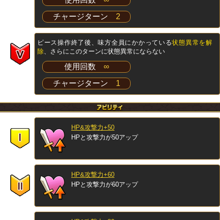
チャージターン
2
ピース操作終了後、味方全員にかかっている
状態異常を解
除
、さらにこのターンに状態異常にならない
使用回数
∞
チャージターン
1
HP&攻撃力+50
HPと攻撃力が50アップ
HP&攻撃力+60
HPと攻撃力が60アップ